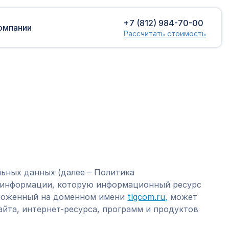
+7 (812) 984-70-00
омпании
Рассчитать стоимость
Доставка сборных грузов
Растаможка
Контейнерные перевозки
Затаможка
грузов
Консультации по таможенному
Консолидированная доставка
оформлению
Экспорт грузов
Таможенный контроль
ьных данных (далее – Политика
 информации, которую информационный ресурс
оложенный на доменном имени
tlgcom.ru,
может
айта, интернет-ресурса, программ и продуктов