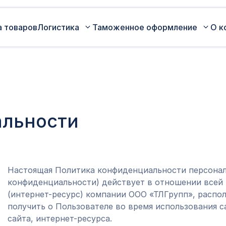
а товаров
Логистика
Таможенное оформление
О к
Автомобильные перевозки по
Сертификация
России
Коммерческая партия товара
Авиаперевозки грузов
Оценка таможенной стоимости
альности
Железнодорожные перевозки грузов
товара
Морские перевозки грузов
Таможенный представитель
Экспедирование грузов
Оформление ДТ (ГТД)
Настоящая Политика конфиденциальности персонал
конфиденциальности) действует в отношении всей
(интернет-ресурс) компании ООО «ТЛГрупп», расп
получить о Пользователе во время использования с
сайта, интернет-ресурса.