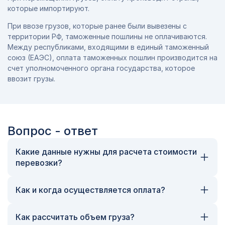
которые импортируют.
При ввозе грузов, которые ранее были вывезены с
территории РФ, таможенные пошлины не оплачиваются.
Между республиками, входящими в единый таможенный
союз (ЕАЭС), оплата таможенных пошлин производится на
счет уполномоченного органа государства, которое
ввозит грузы.
Вопрос - ответ
Какие данные нужны для расчета стоимости
перевозки?
Для того, чтобы точно рассчитать стоимость
грузоперевозки, необходимы следующие данные:
Как и когда осуществляется оплата?
Вид груза – наименование продукции;
Оплата заказа осуществляется на момент его
получения.
Вес и габариты груза – длина, ширина и высота
Как рассчитать объем груза?
продукции, её масса и объём;