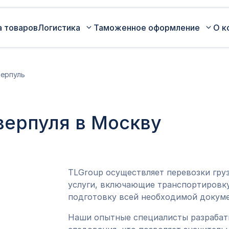
а товаров
Логистика
Таможенное оформление
О к
Автомобильные перевозки по
Сертификация
ерпуль
России
Коммерческая партия товара
Авиаперевозки грузов
Оценка таможенной стоимости
верпуля в Москву
Железнодорожные перевозки грузов
товара
Морские перевозки грузов
Таможенный представитель
Экспедирование грузов
Оформление ДТ (ГТД)
TLGroup осуществляет перевозки гру
услуги, включающие транспортировку
подготовку всей необходимой докуме
Наши опытные специалисты разраба