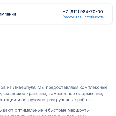
+7 (812) 984-70-00
омпании
Рассчитать стоимость
Доставка сборных грузов
Растаможка
Контейнерные перевозки
Затаможка
грузов
Консультации по таможенному
Консолидированная доставка
оформлению
Экспорт грузов
Таможенный контроль
зов из Ливерпуля. Мы предоставляем комплексные
, складское хранение, таможенное оформление,
нтации и погрузочно-разгрузочные работы.
тывают оптимальные и быстрые маршруты