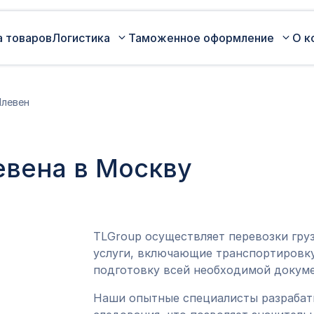
а товаров
Логистика
Таможенное оформление
О к
Автомобильные перевозки по
Сертификация
Плевен
России
Коммерческая партия товара
Авиаперевозки грузов
Оценка таможенной стоимости
евена в Москву
Железнодорожные перевозки грузов
товара
Морские перевозки грузов
Таможенный представитель
Экспедирование грузов
Оформление ДТ (ГТД)
TLGroup осуществляет перевозки гру
услуги, включающие транспортировку
подготовку всей необходимой докуме
Наши опытные специалисты разраба