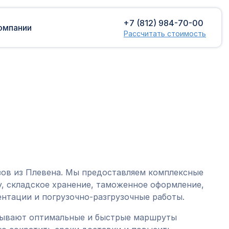
+7 (812) 984-70-00
омпании
Рассчитать стоимость
Доставка сборных грузов
Растаможка
Контейнерные перевозки
Затаможка
грузов
Консультации по таможенному
Консолидированная доставка
оформлению
Экспорт грузов
Таможенный контроль
зов из Плевена. Мы предоставляем комплексные
, складское хранение, таможенное оформление,
нтации и погрузочно-разгрузочные работы.
тывают оптимальные и быстрые маршруты