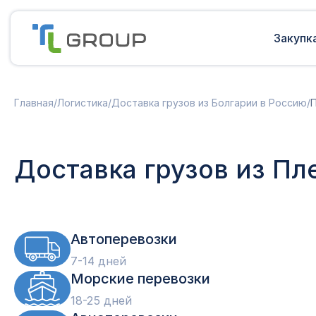
Закупк
Мультимодальные перевозки
Подготовка документов
Главная
/
Логистика
/
Доставка грузов из Болгарии в Россию
/
Сборные грузы из Европы
Решение таможенных споров
Доставка грузов из Китая в Россию
Доставка грузов из Индии в Россию
Таможенные платежи
Доставка грузов из Пл
Доставка грузов из Турции в
Международная доставка
Россию
Карго в Россию
Другие страны
Параллельный импорт
Автоперевозки
7-14 дней
Морские перевозки
18-25 дней