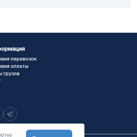
формация
овия перевозок
овия оплаты
ы грузов
г
ботку