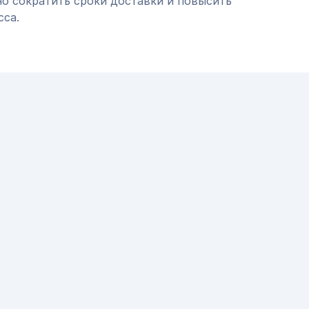
но сократить сроки доставки и повысить
сса.