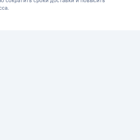
но сократить сроки доставки и повысить
сса.