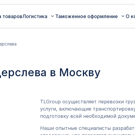
а товаров
Логистика
Таможенное оформление
О к
Автомобильные перевозки по
Сертификация
ерслева
России
Коммерческая партия товара
Авиаперевозки грузов
Оценка таможенной стоимости
дерслева в Москву
Железнодорожные перевозки грузов
товара
Морские перевозки грузов
Таможенный представитель
Экспедирование грузов
Оформление ДТ (ГТД)
TLGroup осуществляет перевозки гру
услуги, включающие транспортировку
подготовку всей необходимой докуме
Наши опытные специалисты разраба