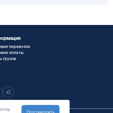
формация
овия перевозок
овия оплаты
ы грузов
г
ботку
Подтвердить