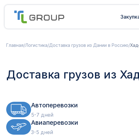
Закупк
Мультимодальные перевозки
Подготовка документов
Главная
/
Логистика
/
Доставка грузов из Дании в Россию
/
Хад
Сборные грузы из Европы
Решение таможенных споров
Доставка грузов из Китая в Россию
Доставка грузов из Индии в Россию
Таможенные платежи
Доставка грузов из Ха
Доставка грузов из Турции в
Международная доставка
Россию
Карго в Россию
Другие страны
Параллельный импорт
Автоперевозки
5-7 дней
Авиаперевозки
3-5 дней