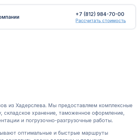
+7 (812) 984-70-00
омпании
Рассчитать стоимость
Доставка сборных грузов
Растаможка
Контейнерные перевозки
Затаможка
грузов
Консультации по таможенному
Консолидированная доставка
оформлению
Экспорт грузов
Таможенный контроль
зов из Хадерслева. Мы предоставляем комплексные
, складское хранение, таможенное оформление,
нтации и погрузочно-разгрузочные работы.
тывают оптимальные и быстрые маршруты