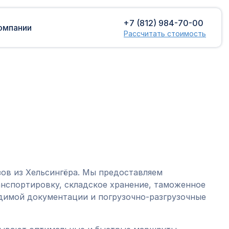
+7 (812) 984-70-00
омпании
Рассчитать стоимость
Доставка сборных грузов
Растаможка
Контейнерные перевозки
Затаможка
грузов
Консультации по таможенному
Консолидированная доставка
оформлению
Экспорт грузов
Таможенный контроль
зов из Хельсингёра. Мы предоставляем
нспортировку, складское хранение, таможенное
димой документации и погрузочно-разгрузочные