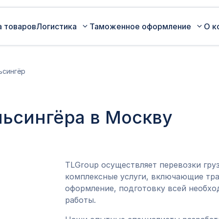
а товаров
Логистика
Таможенное оформление
О к
Автомобильные перевозки по
Сертификация
ьсингёр
России
Коммерческая партия товара
Авиаперевозки грузов
Оценка таможенной стоимости
льсингёра в Москву
Железнодорожные перевозки грузов
товара
Морские перевозки грузов
Таможенный представитель
Экспедирование грузов
Оформление ДТ (ГТД)
TLGroup осуществляет перевозки гру
комплексные услуги, включающие тра
оформление, подготовку всей необхо
работы.