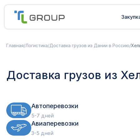
Закупк
Мультимодальные перевозки
Подготовка документов
Главная
/
Логистика
/
Доставка грузов из Дании в Россию
/
Хел
Сборные грузы из Европы
Решение таможенных споров
Доставка грузов из Китая в Россию
Доставка грузов из Индии в Россию
Таможенные платежи
Доставка грузов из Хе
Доставка грузов из Турции в
Международная доставка
Россию
Карго в Россию
Другие страны
Параллельный импорт
Автоперевозки
5-7 дней
Авиаперевозки
3-5 дней