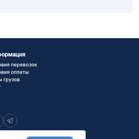
формация
овия перевозок
овия оплаты
ы грузов
г