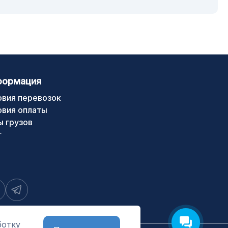
формация
овия перевозок
овия оплаты
ы грузов
г
ботку