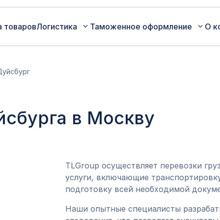
а товаров
Логистика
Таможенное оформление
О к
Автомобильные перевозки по
Сертификация
Дуйсбург
России
Коммерческая партия товара
Авиаперевозки грузов
Оценка таможенной стоимости
йсбурга в Москву
Железнодорожные перевозки грузов
товара
Морские перевозки грузов
Таможенный представитель
Экспедирование грузов
Оформление ДТ (ГТД)
TLGroup осуществляет перевозки гру
услуги, включающие транспортировку
подготовку всей необходимой докуме
Наши опытные специалисты разраба