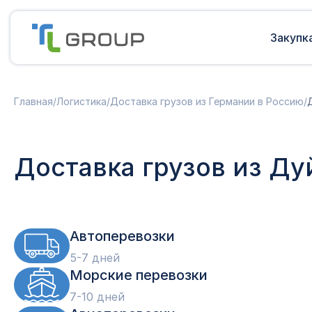
Закупк
Мультимодальные перевозки
Подготовка документов
Главная
/
Логистика
/
Доставка грузов из Германии в Россию
/
Сборные грузы из Европы
Решение таможенных споров
Доставка грузов из Китая в Россию
Доставка грузов из Индии в Россию
Таможенные платежи
Доставка грузов из Ду
Доставка грузов из Турции в
Международная доставка
Россию
Карго в Россию
Другие страны
Параллельный импорт
Автоперевозки
5-7 дней
Морские перевозки
7-10 дней