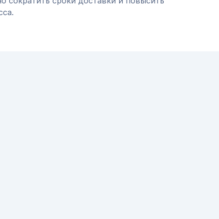
но сократить сроки доставки и повысить
сса.