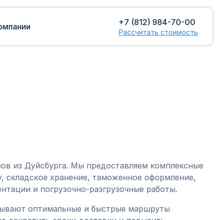
+7 (812) 984-70-00
омпании
Рассчитать стоимость
Доставка сборных грузов
Растаможка
Контейнерные перевозки
Затаможка
грузов
Консультации по таможенному
Консолидированная доставка
оформлению
Экспорт грузов
Таможенный контроль
зов из Дуйсбурга. Мы предоставляем комплексные
, складское хранение, таможенное оформление,
нтации и погрузочно-разгрузочные работы.
тывают оптимальные и быстрые маршруты