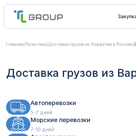
Закупк
Мультимодальные перевозки
Подготовка документов
Главная
/
Логистика
/
Доставка грузов из Хорватии в Россию
/
Сборные грузы из Европы
Решение таможенных споров
Доставка грузов из Китая в Россию
Доставка грузов из Индии в Россию
Таможенные платежи
Доставка грузов из Ва
Доставка грузов из Турции в
Международная доставка
Россию
Карго в Россию
Другие страны
Параллельный импорт
Автоперевозки
5-7 дней
Морские перевозки
7-10 дней