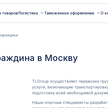
а товаров
Логистика
Таможенное оформление
О к
Автомобильные перевозки по
Сертификация
Вараждина
России
Коммерческая партия товара
Авиаперевозки грузов
Оценка таможенной стоимости
раждина в Москву
Железнодорожные перевозки грузов
товара
Морские перевозки грузов
Таможенный представитель
Экспедирование грузов
Оформление ДТ (ГТД)
TLGroup осуществляет перевозки гру
услуги, включающие транспортировку
подготовку всей необходимой докуме
Наши опытные специалисты разраба