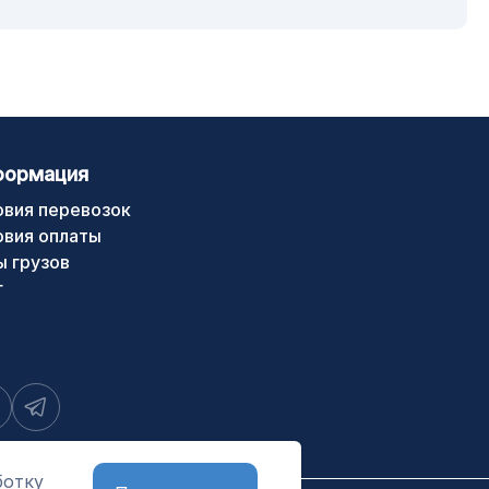
формация
овия перевозок
овия оплаты
ы грузов
г
ботку