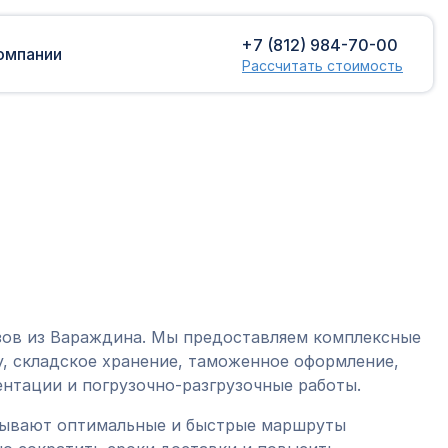
+7 (812) 984-70-00
омпании
Рассчитать стоимость
Доставка сборных грузов
Растаможка
Контейнерные перевозки
Затаможка
грузов
Консультации по таможенному
Консолидированная доставка
оформлению
Экспорт грузов
Таможенный контроль
зов из Вараждина. Мы предоставляем комплексные
, складское хранение, таможенное оформление,
нтации и погрузочно-разгрузочные работы.
тывают оптимальные и быстрые маршруты