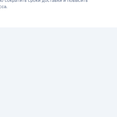
но сократить сроки доставки и повысить
сса.