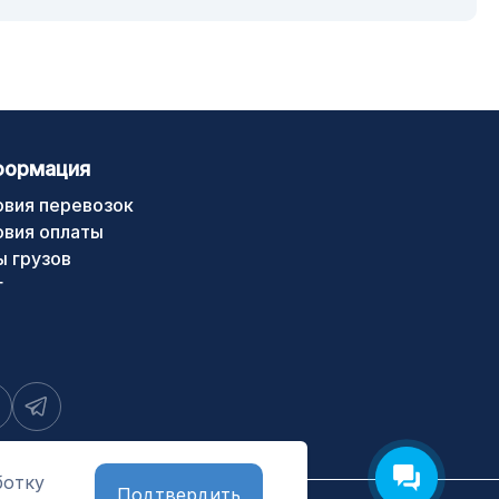
формация
овия перевозок
овия оплаты
ы грузов
г
ботку
Подтвердить