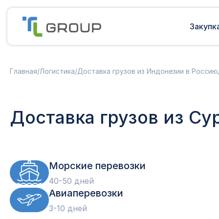
Закупк
Мультимодальные перевозки
Подготовка документов
Главная
/
Логистика
/
Доставка грузов из Индонезии в Россию
Сборные грузы из Европы
Решение таможенных споров
Доставка грузов из Китая в Россию
Доставка грузов из Индии в Россию
Таможенные платежи
Доставка грузов из Су
Доставка грузов из Турции в
Международная доставка
Россию
Карго в Россию
Другие страны
Параллельный импорт
Морские перевозки
40-50 дней
Авиаперевозки
3-10 дней