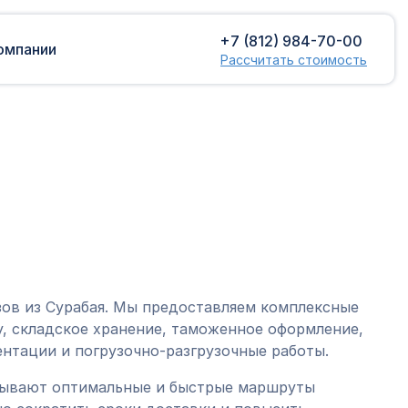
+7 (812) 984-70-00
омпании
Рассчитать стоимость
Доставка сборных грузов
Растаможка
Контейнерные перевозки
Затаможка
грузов
Консультации по таможенному
Консолидированная доставка
оформлению
Экспорт грузов
Таможенный контроль
зов из Сурабая. Мы предоставляем комплексные
, складское хранение, таможенное оформление,
нтации и погрузочно-разгрузочные работы.
тывают оптимальные и быстрые маршруты