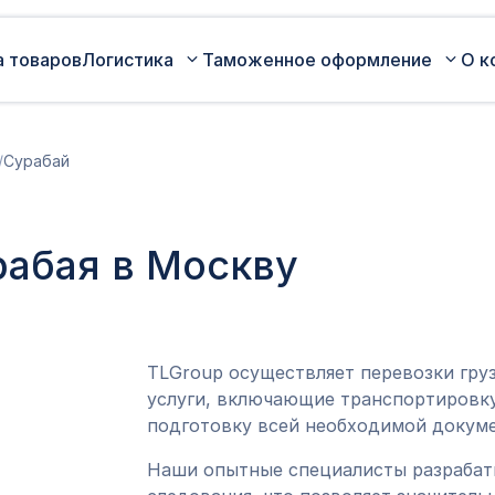
а товаров
Логистика
Таможенное оформление
О к
Автомобильные перевозки по
Сертификация
/
Сурабай
России
Коммерческая партия товара
Авиаперевозки грузов
Оценка таможенной стоимости
рабая в Москву
Железнодорожные перевозки грузов
товара
Морские перевозки грузов
Таможенный представитель
Экспедирование грузов
Оформление ДТ (ГТД)
TLGroup осуществляет перевозки гру
услуги, включающие транспортировку
подготовку всей необходимой докуме
Наши опытные специалисты разраба