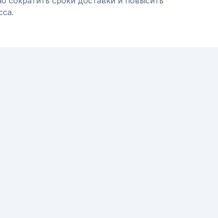
но сократить сроки доставки и повысить
сса.