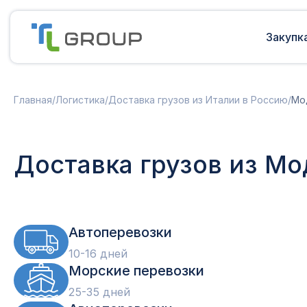
Закупк
Мультимодальные перевозки
Подготовка документов
Главная
/
Логистика
/
Доставка грузов из Италии в Россию
/
Мо
Сборные грузы из Европы
Решение таможенных споров
Доставка грузов из Китая в Россию
Доставка грузов из Индии в Россию
Таможенные платежи
Доставка грузов из Мо
Доставка грузов из Турции в
Международная доставка
Россию
Карго в Россию
Другие страны
Параллельный импорт
Автоперевозки
10-16 дней
Морские перевозки
25-35 дней