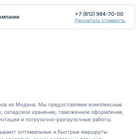
+7 (812) 984-70-00
омпании
Рассчитать стоимость
Доставка сборных грузов
Растаможка
Контейнерные перевозки
Затаможка
грузов
Консультации по таможенному
Консолидированная доставка
оформлению
Экспорт грузов
Таможенный контроль
зов из Модена. Мы предоставляем комплексные
, складское хранение, таможенное оформление,
нтации и погрузочно-разгрузочные работы.
тывают оптимальные и быстрые маршруты