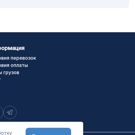
формация
овия перевозок
овия оплаты
ы грузов
г
ботку