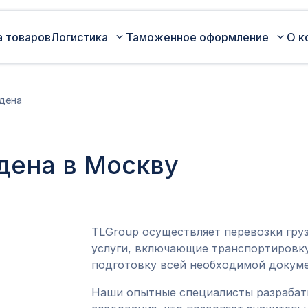
а товаров
Логистика
Таможенное оформление
О к
Автомобильные перевозки по
Сертификация
дена
России
Коммерческая партия товара
Авиаперевозки грузов
Оценка таможенной стоимости
дена в Москву
Железнодорожные перевозки грузов
товара
Морские перевозки грузов
Таможенный представитель
Экспедирование грузов
Оформление ДТ (ГТД)
TLGroup осуществляет перевозки гру
услуги, включающие транспортировку
подготовку всей необходимой докуме
Наши опытные специалисты разраба