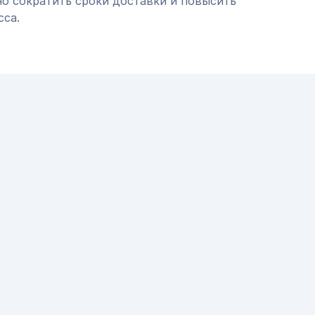
но сократить сроки доставки и повысить
сса.