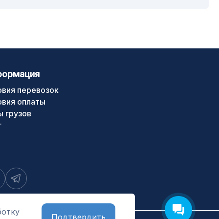
формация
овия перевозок
овия оплаты
ы грузов
г
ботку
Подтвердить