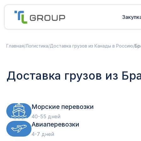
Закупк
Мультимодальные перевозки
Подготовка документов
Главная
/
Логистика
/
Доставка грузов из Канады в Россию
/
Бр
Сборные грузы из Европы
Решение таможенных споров
Доставка грузов из Китая в Россию
Доставка грузов из Индии в Россию
Таможенные платежи
Доставка грузов из Бр
Доставка грузов из Турции в
Международная доставка
Россию
Карго в Россию
Другие страны
Параллельный импорт
Морские перевозки
40-55 дней
Авиаперевозки
4-7 дней