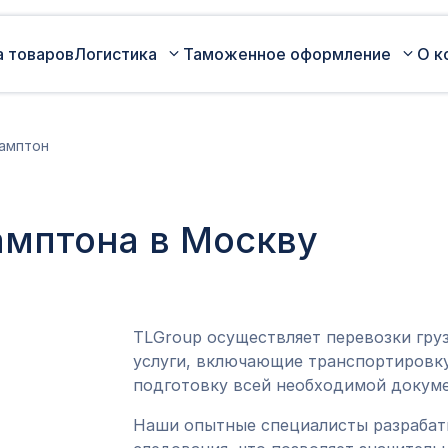
а товаров
Логистика
Таможенное оформление
О к
Автомобильные перевозки по
Сертификация
амптон
России
Коммерческая партия товара
Авиаперевозки грузов
Оценка таможенной стоимости
амптона в Москву
Железнодорожные перевозки грузов
товара
Морские перевозки грузов
Таможенный представитель
Экспедирование грузов
Оформление ДТ (ГТД)
TLGroup осуществляет перевозки гру
услуги, включающие транспортировку
подготовку всей необходимой докуме
Наши опытные специалисты разраба