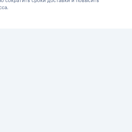
но сократить сроки доставки и повысить
сса.