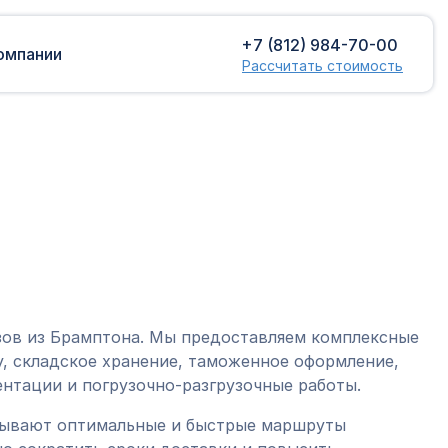
+7 (812) 984-70-00
омпании
Рассчитать стоимость
Доставка сборных грузов
Растаможка
Контейнерные перевозки
Затаможка
грузов
Консультации по таможенному
Консолидированная доставка
оформлению
Экспорт грузов
Таможенный контроль
зов из Брамптона. Мы предоставляем комплексные
, складское хранение, таможенное оформление,
нтации и погрузочно-разгрузочные работы.
тывают оптимальные и быстрые маршруты