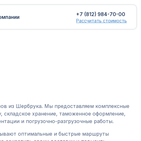
+7 (812) 984-70-00
омпании
Рассчитать стоимость
Доставка сборных грузов
Растаможка
Контейнерные перевозки
Затаможка
грузов
Консультации по таможенному
Консолидированная доставка
оформлению
Экспорт грузов
Таможенный контроль
зов из Шербрука. Мы предоставляем комплексные
, складское хранение, таможенное оформление,
нтации и погрузочно-разгрузочные работы.
тывают оптимальные и быстрые маршруты