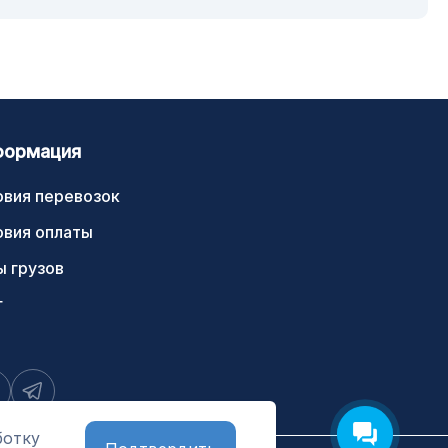
формация
овия перевозок
овия оплаты
ы грузов
г
ботку