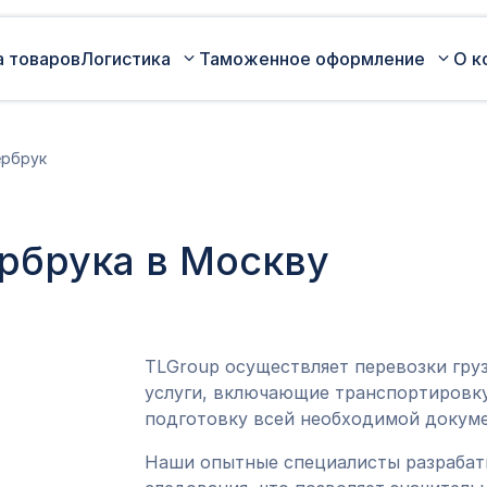
а товаров
Логистика
Таможенное оформление
О к
Автомобильные перевозки по
Сертификация
рбрук
России
Коммерческая партия товара
Авиаперевозки грузов
Оценка таможенной стоимости
рбрука в Москву
Железнодорожные перевозки грузов
товара
Морские перевозки грузов
Таможенный представитель
Экспедирование грузов
Оформление ДТ (ГТД)
TLGroup осуществляет перевозки гру
услуги, включающие транспортировку
подготовку всей необходимой докуме
Наши опытные специалисты разраба