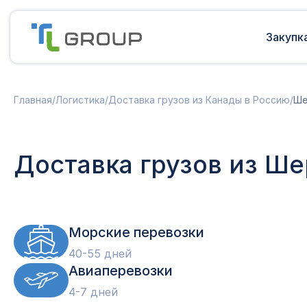
Закупк
Мультимодальные перевозки
Подготовка документов
Главная
/
Логистика
/
Доставка грузов из Канады в Россию
/
Ше
Сборные грузы из Европы
Решение таможенных споров
Доставка грузов из Китая в Россию
Доставка грузов из Индии в Россию
Таможенные платежи
Доставка грузов из Ше
Доставка грузов из Турции в
Международная доставка
Россию
Карго в Россию
Другие страны
Параллельный импорт
Морские перевозки
40-55 дней
Авиаперевозки
4-7 дней