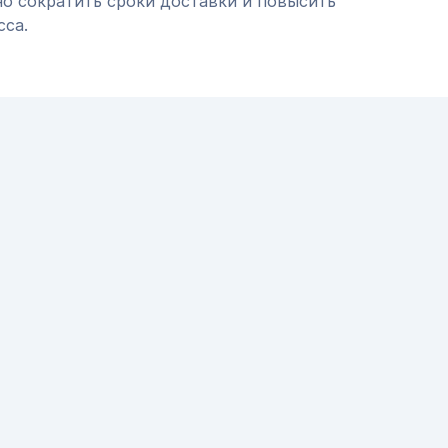
но сократить сроки доставки и повысить
сса.