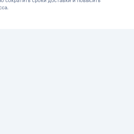
но сократить сроки доставки и повысить
сса.