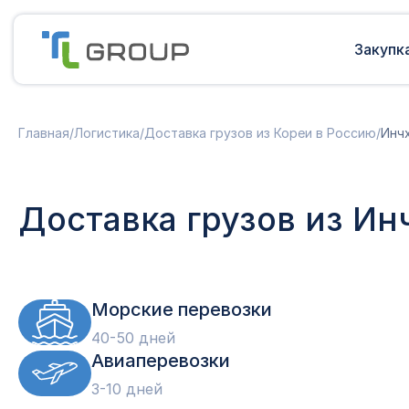
Закупк
Мультимодальные перевозки
Подготовка документов
Главная
/
Логистика
/
Доставка грузов из Кореи в Россию
/
Инч
Сборные грузы из Европы
Решение таможенных споров
Доставка грузов из Китая в Россию
Доставка грузов из Индии в Россию
Таможенные платежи
Доставка грузов из Ин
Доставка грузов из Турции в
Международная доставка
Россию
Карго в Россию
Другие страны
Параллельный импорт
Морские перевозки
40-50 дней
Авиаперевозки
3-10 дней