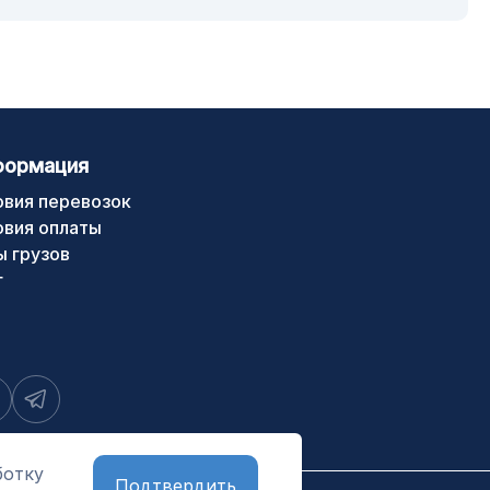
формация
овия перевозок
овия оплаты
ы грузов
г
ботку
Подтвердить