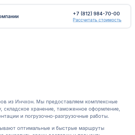
+7 (812) 984-70-00
омпании
Рассчитать стоимость
Доставка сборных грузов
Растаможка
Контейнерные перевозки
Затаможка
грузов
Консультации по таможенному
Консолидированная доставка
оформлению
Экспорт грузов
Таможенный контроль
зов из Инчхон. Мы предоставляем комплексные
, складское хранение, таможенное оформление,
нтации и погрузочно-разгрузочные работы.
тывают оптимальные и быстрые маршруты