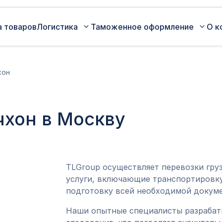
а товаров
Логистика
Таможенное оформление
О к
Автомобильные перевозки по
Сертификация
хон
России
Коммерческая партия товара
Авиаперевозки грузов
Оценка таможенной стоимости
чхон в Москву
Железнодорожные перевозки грузов
товара
Морские перевозки грузов
Таможенный представитель
Экспедирование грузов
Оформление ДТ (ГТД)
TLGroup осуществляет перевозки гру
услуги, включающие транспортировку
подготовку всей необходимой докуме
Наши опытные специалисты разраба