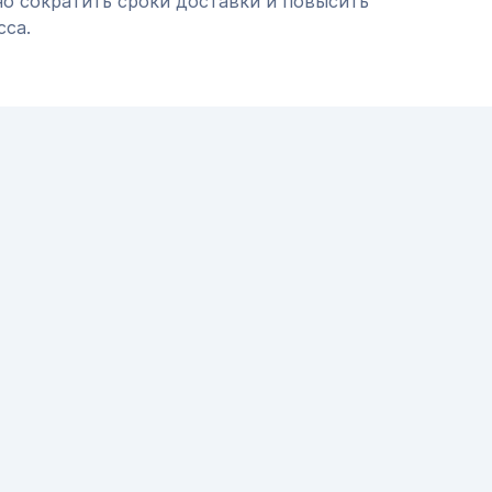
но сократить сроки доставки и повысить
сса.