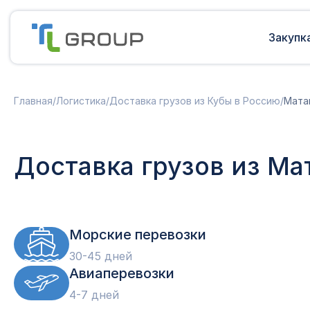
Закупк
Мультимодальные перевозки
Подготовка документов
Главная
/
Логистика
/
Доставка грузов из Кубы в Россию
/
Мата
Сборные грузы из Европы
Решение таможенных споров
Доставка грузов из Китая в Россию
Доставка грузов из Индии в Россию
Таможенные платежи
Доставка грузов из Ма
Доставка грузов из Турции в
Международная доставка
Россию
Карго в Россию
Другие страны
Параллельный импорт
Морские перевозки
30-45 дней
Авиаперевозки
4-7 дней