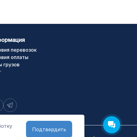
формация
овия перевозок
овия оплаты
ы грузов
г
ботку
Подтвердить