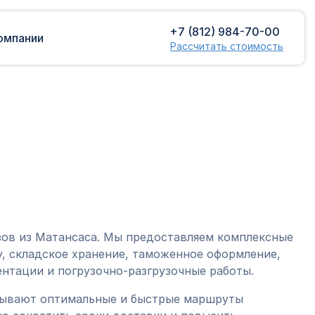
+7 (812) 984-70-00
омпании
Рассчитать стоимость
Доставка сборных грузов
Растаможка
Контейнерные перевозки
Затаможка
грузов
Консультации по таможенному
Консолидированная доставка
оформлению
Экспорт грузов
Таможенный контроль
зов из Матансаса. Мы предоставляем комплексные
, складское хранение, таможенное оформление,
нтации и погрузочно-разгрузочные работы.
тывают оптимальные и быстрые маршруты