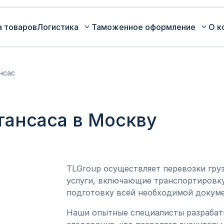
а товаров
Логистика
Таможенное оформление
О к
Автомобильные перевозки по
Сертификация
нсас
России
Коммерческая партия товара
Авиаперевозки грузов
Оценка таможенной стоимости
тансаса в Москву
Железнодорожные перевозки грузов
товара
Морские перевозки грузов
Таможенный представитель
Экспедирование грузов
Оформление ДТ (ГТД)
TLGroup осуществляет перевозки гру
услуги, включающие транспортировку
подготовку всей необходимой докуме
Наши опытные специалисты разраба