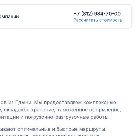
+7 (812) 984-70-00
омпании
Рассчитать стоимость
Доставка сборных грузов
Растаможка
Контейнерные перевозки
Затаможка
грузов
Консультации по таможенному
Консолидированная доставка
оформлению
Экспорт грузов
Таможенный контроль
зов из Гдыни. Мы предоставляем комплексные
, складское хранение, таможенное оформление,
нтации и погрузочно-разгрузочные работы.
тывают оптимальные и быстрые маршруты