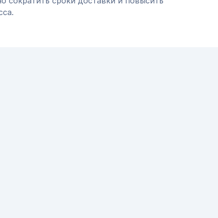
но сократить сроки доставки и повысить
сса.