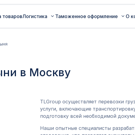
а товаров
Логистика
Таможенное оформление
О к
Автомобильные перевозки по
Сертификация
ыня
России
Коммерческая партия товара
Авиаперевозки грузов
Оценка таможенной стоимости
ыни в Москву
Железнодорожные перевозки грузов
товара
Морские перевозки грузов
Таможенный представитель
Экспедирование грузов
Оформление ДТ (ГТД)
TLGroup осуществляет перевозки гру
услуги, включающие транспортировку
подготовку всей необходимой докуме
Наши опытные специалисты разраба