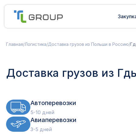
Закупк
Мультимодальные перевозки
Подготовка документов
Главная
/
Логистика
/
Доставка грузов из Польши в Россию
/
Гд
Сборные грузы из Европы
Решение таможенных споров
Доставка грузов из Китая в Россию
Доставка грузов из Индии в Россию
Таможенные платежи
Доставка грузов из Гд
Доставка грузов из Турции в
Международная доставка
Россию
Карго в Россию
Другие страны
Параллельный импорт
Автоперевозки
5-10 дней
Авиаперевозки
3-5 дней