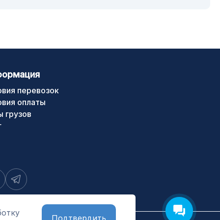
формация
овия перевозок
овия оплаты
ы грузов
г
ботку
Подтвердить