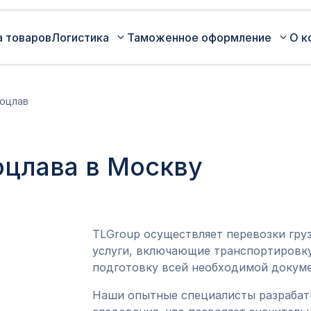
а товаров
Логистика
Таможенное оформление
О к
Автомобильные перевозки по
Сертификация
оцлав
России
Коммерческая партия товара
Авиаперевозки грузов
Оценка таможенной стоимости
оцлава в Москву
Железнодорожные перевозки грузов
товара
Морские перевозки грузов
Таможенный представитель
Экспедирование грузов
Оформление ДТ (ГТД)
TLGroup осуществляет перевозки гру
услуги, включающие транспортировку
подготовку всей необходимой докуме
Наши опытные специалисты разраба