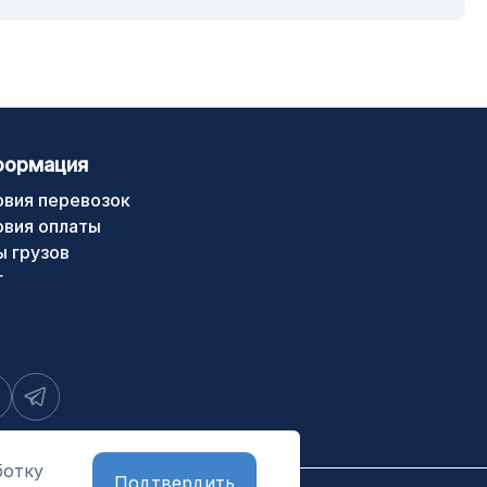
формация
овия перевозок
овия оплаты
ы грузов
г
ботку
Подтвердить