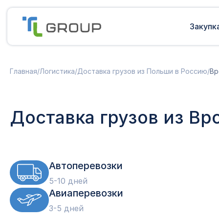
Закупк
Мультимодальные перевозки
Подготовка документов
Главная
/
Логистика
/
Доставка грузов из Польши в Россию
/
Вр
Сборные грузы из Европы
Решение таможенных споров
Доставка грузов из Китая в Россию
Доставка грузов из Индии в Россию
Таможенные платежи
Доставка грузов из Вр
Доставка грузов из Турции в
Международная доставка
Россию
Карго в Россию
Другие страны
Параллельный импорт
Автоперевозки
5-10 дней
Авиаперевозки
3-5 дней