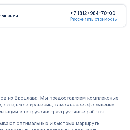
+7 (812) 984-70-00
омпании
Рассчитать стоимость
Доставка сборных грузов
Растаможка
Контейнерные перевозки
Затаможка
грузов
Консультации по таможенному
Консолидированная доставка
оформлению
Экспорт грузов
Таможенный контроль
зов из Вроцлава. Мы предоставляем комплексные
, складское хранение, таможенное оформление,
нтации и погрузочно-разгрузочные работы.
тывают оптимальные и быстрые маршруты