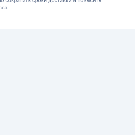
но сократить сроки доставки и повысить
сса.