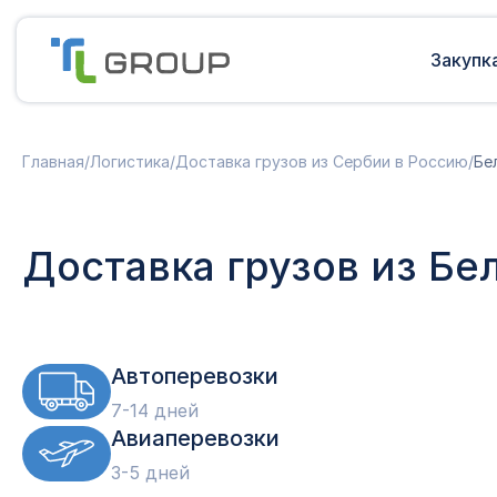
Закупк
Мультимодальные перевозки
Подготовка документов
Главная
/
Логистика
/
Доставка грузов из Сербии в Россию
/
Бе
Сборные грузы из Европы
Решение таможенных споров
Доставка грузов из Китая в Россию
Доставка грузов из Индии в Россию
Таможенные платежи
Доставка грузов из Бе
Доставка грузов из Турции в
Международная доставка
Россию
Карго в Россию
Другие страны
Параллельный импорт
Автоперевозки
7-14 дней
Авиаперевозки
3-5 дней