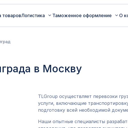
а товаров
Логистика
Таможенное оформление
О к
Автомобильные перевозки по
Сертификация
лград
России
Коммерческая партия товара
Авиаперевозки грузов
Оценка таможенной стоимости
лграда в Москву
Железнодорожные перевозки грузов
товара
Морские перевозки грузов
Таможенный представитель
Экспедирование грузов
Оформление ДТ (ГТД)
TLGroup осуществляет перевозки гру
услуги, включающие транспортировку
подготовку всей необходимой докуме
Наши опытные специалисты разраба