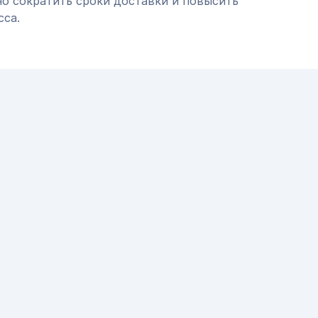
но сократить сроки доставки и повысить
сса.