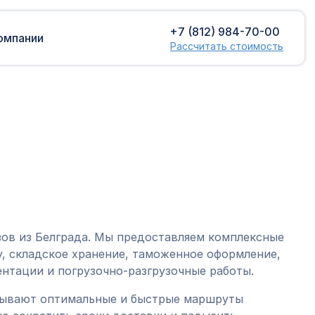
+7 (812) 984-70-00
омпании
Рассчитать стоимость
Доставка сборных грузов
Растаможка
Контейнерные перевозки
Затаможка
грузов
Консультации по таможенному
Консолидированная доставка
оформлению
Экспорт грузов
Таможенный контроль
зов из Белграда. Мы предоставляем комплексные
, складское хранение, таможенное оформление,
нтации и погрузочно-разгрузочные работы.
тывают оптимальные и быстрые маршруты