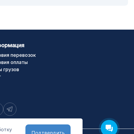
формация
овия перевозок
овия оплаты
ы грузов
г
ботку
Подтвердить