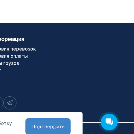
формация
овия перевозок
овия оплаты
ы грузов
г
ботку
Подтвердить