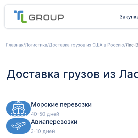
Закупк
Мультимодальные перевозки
Подготовка документов
Главная
/
Логистика
/
Доставка грузов из США в Россию
/
Лас-В
Сборные грузы из Европы
Решение таможенных споров
Доставка грузов из Китая в Россию
Доставка грузов из Индии в Россию
Таможенные платежи
Доставка грузов из Ла
Доставка грузов из Турции в
Международная доставка
Россию
Карго в Россию
Другие страны
Параллельный импорт
Морские перевозки
40-50 дней
Авиаперевозки
3-10 дней