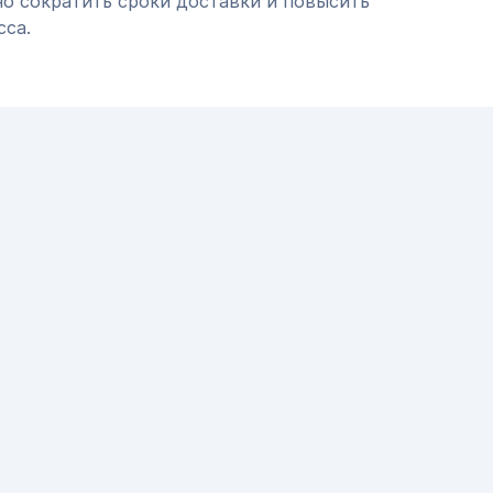
но сократить сроки доставки и повысить
сса.