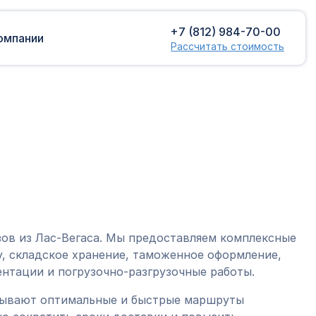
+7 (812) 984-70-00
омпании
Рассчитать стоимость
Доставка сборных грузов
Растаможка
Контейнерные перевозки
Затаможка
грузов
Консультации по таможенному
Консолидированная доставка
оформлению
Экспорт грузов
Таможенный контроль
зов из Лас-Вегаса. Мы предоставляем комплексные
, складское хранение, таможенное оформление,
нтации и погрузочно-разгрузочные работы.
тывают оптимальные и быстрые маршруты