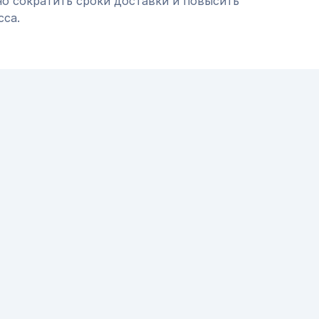
но сократить сроки доставки и повысить
сса.