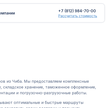
+7 (812) 984-70-00
омпании
Рассчитать стоимость
Доставка сборных грузов
Растаможка
Контейнерные перевозки
Затаможка
грузов
Консультации по таможенному
Консолидированная доставка
оформлению
Экспорт грузов
Таможенный контроль
зов из Чиба. Мы предоставляем комплексные
, складское хранение, таможенное оформление,
нтации и погрузочно-разгрузочные работы.
тывают оптимальные и быстрые маршруты