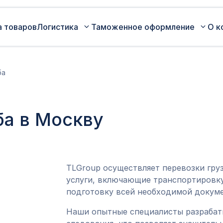
а товаров
Логистика
Таможенное оформление
О к
Автомобильные перевозки по
Сертификация
ба
России
Коммерческая партия товара
Авиаперевозки грузов
Оценка таможенной стоимости
ба в Москву
Железнодорожные перевозки грузов
товара
Морские перевозки грузов
Таможенный представитель
Экспедирование грузов
Оформление ДТ (ГТД)
TLGroup осуществляет перевозки гру
услуги, включающие транспортировку
подготовку всей необходимой докуме
Наши опытные специалисты разраба