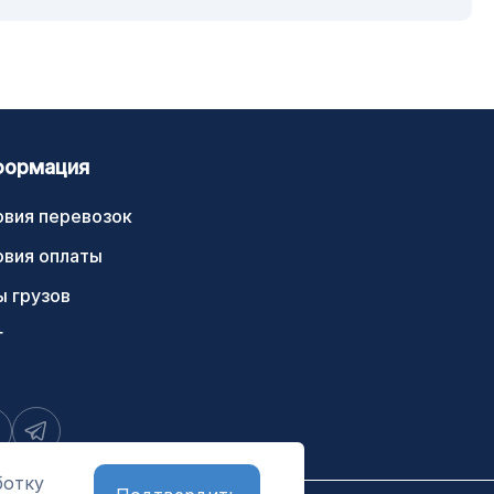
формация
овия перевозок
овия оплаты
ы грузов
г
ботку