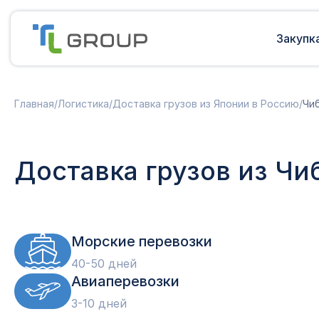
Закупк
Мультимодальные перевозки
Подготовка документов
Главная
/
Логистика
/
Доставка грузов из Японии в Россию
/
Чи
Сборные грузы из Европы
Решение таможенных споров
Доставка грузов из Китая в Россию
Доставка грузов из Индии в Россию
Таможенные платежи
Доставка грузов из Чи
Доставка грузов из Турции в
Международная доставка
Россию
Карго в Россию
Другие страны
Параллельный импорт
Морские перевозки
40-50 дней
Авиаперевозки
3-10 дней