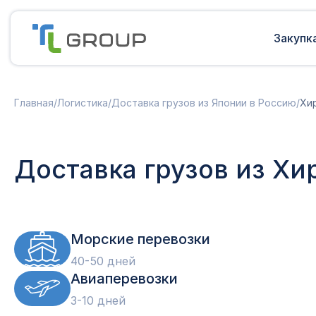
Закупк
Мультимодальные перевозки
Подготовка документов
Главная
/
Логистика
/
Доставка грузов из Японии в Россию
/
Хи
Сборные грузы из Европы
Решение таможенных споров
Доставка грузов из Китая в Россию
Доставка грузов из Индии в Россию
Таможенные платежи
Доставка грузов из Х
Доставка грузов из Турции в
Международная доставка
Россию
Карго в Россию
Другие страны
Параллельный импорт
Морские перевозки
40-50 дней
Авиаперевозки
3-10 дней