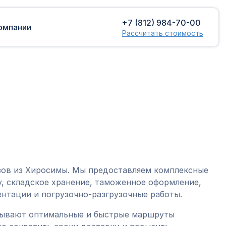
+7 (812) 984-70-00
омпании
Рассчитать стоимость
Доставка сборных грузов
Растаможка
Контейнерные перевозки
Затаможка
грузов
Консультации по таможенному
Консолидированная доставка
оформлению
Экспорт грузов
Таможенный контроль
зов из Хиросимы. Мы предоставляем комплексные
, складское хранение, таможенное оформление,
нтации и погрузочно-разгрузочные работы.
тывают оптимальные и быстрые маршруты