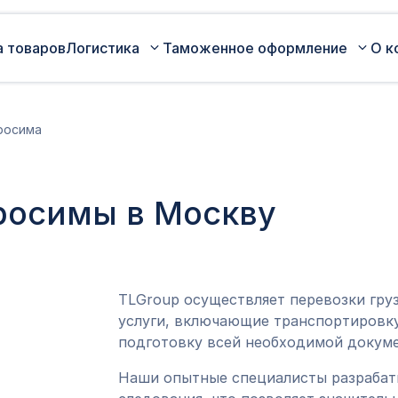
а товаров
Логистика
Таможенное оформление
О к
Автомобильные перевозки по
Сертификация
росима
России
Коммерческая партия товара
Авиаперевозки грузов
Оценка таможенной стоимости
иросимы в Москву
Железнодорожные перевозки грузов
товара
Морские перевозки грузов
Таможенный представитель
Экспедирование грузов
Оформление ДТ (ГТД)
TLGroup осуществляет перевозки гру
услуги, включающие транспортировку
подготовку всей необходимой докуме
Наши опытные специалисты разраба