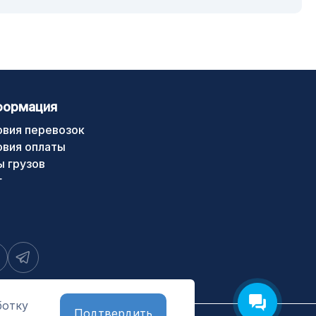
формация
овия перевозок
овия оплаты
ы грузов
г
ботку
Подтвердить