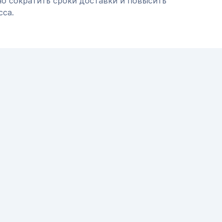
но сократить сроки доставки и повысить
сса.