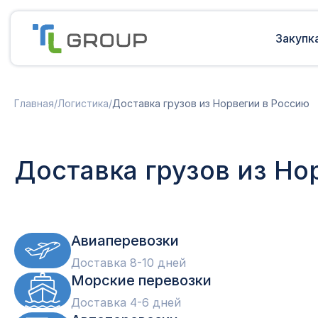
Закупк
Мультимодальные перевозки
Подготовка документов
Главная
/
Логистика
/
Доставка грузов из Норвегии в Россию
Сборные грузы из Европы
Решение таможенных споров
Доставка грузов из Китая в Россию
Доставка грузов из Индии в Россию
Таможенные платежи
Доставка грузов из Но
Доставка грузов из Турции в
Международная доставка
Россию
Карго в Россию
Другие страны
Параллельный импорт
Авиаперевозки
Доставка 8-10 дней
Морские перевозки
Доставка 4-6 дней