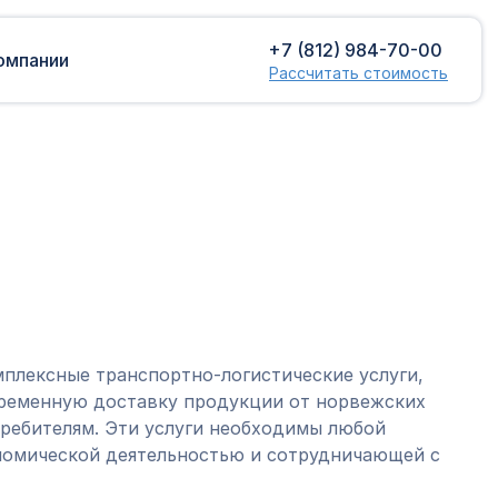
+7 (812) 984-70-00
омпании
Рассчитать стоимость
Доставка сборных грузов
Растаможка
Контейнерные перевозки
Затаможка
грузов
Консультации по таможенному
Консолидированная доставка
оформлению
Экспорт грузов
Таможенный контроль
плексные транспортно-логистические услуги,
ременную доставку продукции от норвежских
ребителям. Эти услуги необходимы любой
омической деятельностью и сотрудничающей с