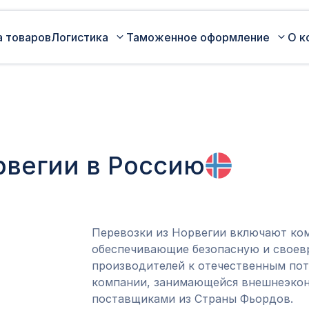
а товаров
Логистика
Таможенное оформление
О к
Автомобильные перевозки по
Сертификация
России
Коммерческая партия товара
Авиаперевозки грузов
Оценка таможенной стоимости
рвегии в Россию
Железнодорожные перевозки грузов
товара
Морские перевозки грузов
Таможенный представитель
Экспедирование грузов
Оформление ДТ (ГТД)
Перевозки из Норвегии включают ком
обеспечивающие безопасную и своев
производителей к отечественным пот
компании, занимающейся внешнеэкон
поставщиками из Страны Фьордов.