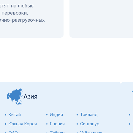
етят на любые
 перевозки,
очно-разгрузочных
Азия
Китай
Индия
Таиланд
Южная Корея
Япония
Сингапур
ОАЭ
Тайвань
Узбекистан