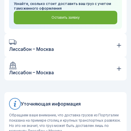
Узнайте, сколько стоит доставить ваш груз с учетом
таможенного оформления
Оставить заявку
Лиссабон – Москва
Автоперевозки
Маршрут:
Лиссабон – Москва
Срок:
12-14 дней
Лиссабон – Москва
Узнайте, сколько стоит доставить ваш груз с учетом
Морские перевозки
таможенного оформления
Маршрут:
Лиссабон – Москва
Срок:
4-6 дней
Оставить заявку
Узнайте, сколько стоит доставить ваш груз с учетом
Уточняющая информация
таможенного оформления
Обращаем ваше внимание, что доставка грузов из Португалии
Оставить заявку
показана на примере столиц и крупных транспортных развязок.
Но это не значит, что груз может быть доставлен лишь по
маршруту Лиссабон – Москва.